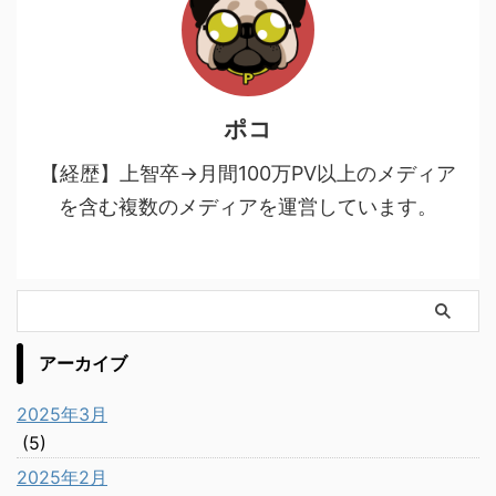
ポコ
【経歴】上智卒→月間100万PV以上のメディア
を含む複数のメディアを運営しています。
アーカイブ
2025年3月
(5)
2025年2月