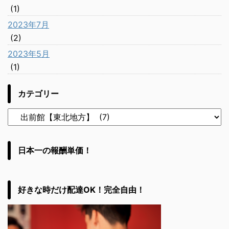
(1)
2023年7月
(2)
2023年5月
(1)
カテゴリー
日本一の報酬単価！
好きな時だけ配達OK！完全自由！