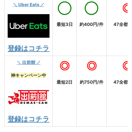
＼ Uber Eats ／
◯
◯
最短3日
約400円/件
47全都
登録はコチラ
＼ 出前館 ／
◎
◎
神キャンペーン中
最短2日
約750円/件
47全都
登録はコチラ