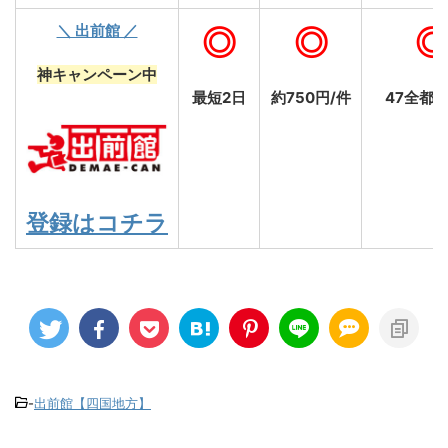
＼ 出前館 ／
◎
◎
神キャンペーン中
最短2日
約750円/件
47全都
登録はコチラ
-
出前館【四国地方】