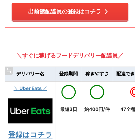
出前館配達員の登録はコチラ
＼すぐに稼げるフードデリバリー配達員／
デリバリー名
登録期間
稼ぎやすさ
配達できる
＼ Uber Eats ／
◯
◯
最短3日
約400円/件
47全都
登録はコチラ