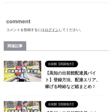
comment
コメントを投稿するには
ログイン
してください。
関連記事
出前館【四国地方】
【高知の出前館配達員バイ
ト】登録方法、配達エリア、
稼げる時給など総まとめ！
出前館【四国地方】