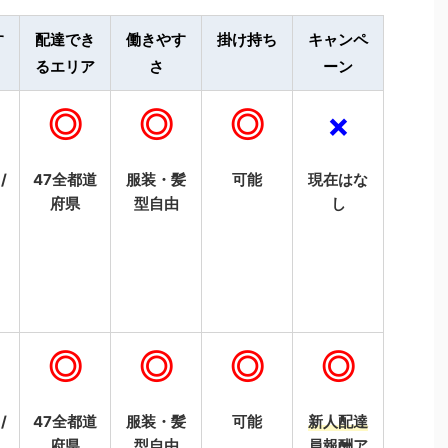
す
配達でき
働きやす
掛け持ち
キャンペ
るエリア
さ
ーン
◎
◎
◎
×
/
47全都道
服装・髪
可能
現在はな
府県
型自由
し
◎
◎
◎
◎
/
47全都道
服装・髪
可能
新人配達
府県
型自由
員報酬ア