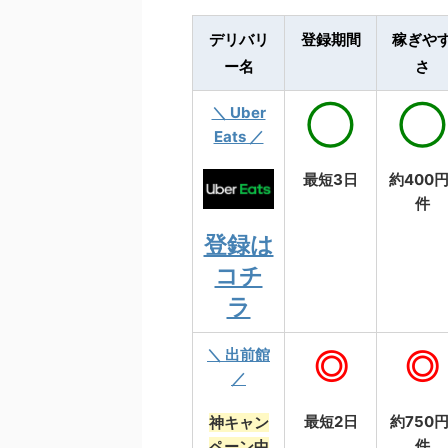
デリバリ
登録期間
稼ぎや
ー名
さ
＼ Uber
◯
◯
Eats ／
最短3日
約400円
件
登録は
コチ
ラ
＼ 出前館
◎
◎
／
最短2日
約750円
神キャン
件
ペーン中