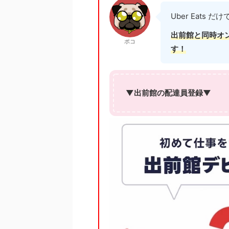
Uber Eats
出前館と同時オ
ポコ
す！
▼出前館の配達員登録▼