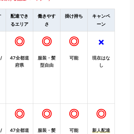
す
配達でき
働きやす
掛け持ち
キャンペ
るエリア
さ
ーン
◎
◎
◎
×
/
47全都道
服装・髪
可能
現在はな
府県
型自由
し
◎
◎
◎
◎
/
47全都道
服装・髪
可能
新人配達