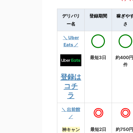
デリバリ
登録期間
稼ぎや
ー名
さ
＼ Uber
◯
◯
Eats ／
最短3日
約400円
件
登録は
コチ
ラ
＼ 出前館
◎
◎
／
最短2日
約750円
神キャン