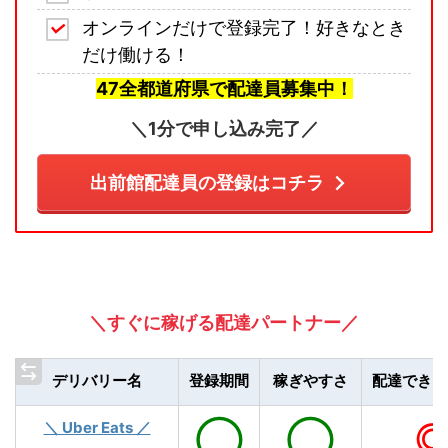
オンラインだけで登録完了！好きなとき
だけ働ける！
47全都道府県で配達員募集中！
＼1分で申し込み完了／
出前館配達員の登録はコチラ
＼すぐに稼げる配達パートナー／
デリバリー名
登録期間
稼ぎやすさ
配達できる
＼ Uber Eats ／
◯
◯