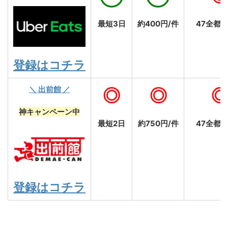
最短3日
約400円/件
47全都
登録はコチラ
＼ 出前館 ／
◎
◎
神キャンペーン中
最短2日
約750円/件
47全都
登録はコチラ