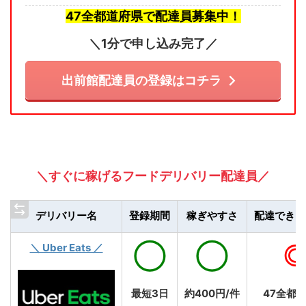
47全都道府県で配達員募集中！
＼1分で申し込み完了／
出前館配達員の登録はコチラ
＼すぐに稼げるフードデリバリー配達員／
デリバリー名
登録期間
稼ぎやすさ
配達できる
＼ Uber Eats ／
◯
◯
最短3日
約400円/件
47全都