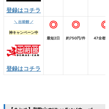
登録はコチラ
＼ 出前館 ／
◎
◎
神キャンペーン中
最短2日
約750円/件
47全都
登録はコチラ