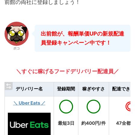
前館の両社に登録しましょう！
出前館が、報酬単価UPの新規配達
員登録キャンペーン中です！
ポコ
＼すぐに稼げるフードデリバリー配達員／
デリバリー名
登録期間
稼ぎやすさ
配達できる
＼ Uber Eats ／
◯
◯
最短3日
約400円/件
47全都