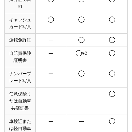
※1
キャッシュ
◯
◯
◯
カード写真
運転免許証
—
◯
◯
自賠責保険
—
◯※2
◯
証明書
ナンバープ
—
◯
◯
レート写真
任意保険ま
—
—
◯
たは自動車
共済証書
車検証また
—
—
◯
は軽自動車