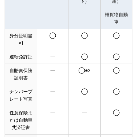
下）
超）
軽貨物自動
車
身分証明書
◯
◯
◯
※1
運転免許証
—
◯
◯
自賠責保険
—
◯※2
◯
証明書
ナンバープ
—
◯
◯
レート写真
任意保険ま
—
—
◯
たは自動車
共済証書