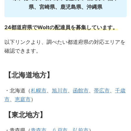
県、宮崎県、鹿児島県、沖縄県
24都道府県でWoltの配達員を募集しています。
以下リンクより、調べたい都道府県の対応エリアを
確認できます。
【北海道地方】
・北海道（
札幌市
、
旭川市
、
函館市
、
帯広市
、
千歳
市
、
恵庭市
）
【東北地方】
・青森県（
青森市
、
八戸市
、
弘前市
）