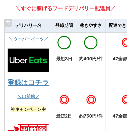
＼すぐに稼げるフードデリバリー配達員／
デリバリー名
登録期間
稼ぎやすさ
配達できる
＼ウーバーイーツ／
◯
◯
最短3日
約400円/件
47全都
登録はコチラ
＼出前館／
◎
◎
神キャンペーン中
最短2日
約750円/件
47全都